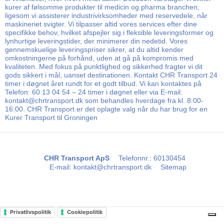
kurer af følsomme produkter til medicin og pharma branchen,
ligesom vi assisterer industrivirksomheder med reservedele, når
maskineriet svigter. Vi tilpasser altid vores services efter dine
specifikke behov, hvilket afspejler sig i fleksible leveringsformer og
lynhurtige leveringstider, der minimerer din nedetid. Vores
gennemskuelige leveringspriser sikrer, at du altid kender
omkostningerne på forhånd, uden at gå på kompromis med
kvaliteten. Med fokus på punktlighed og sikkerhed fragter vi dit
gods sikkert i mål, uanset destinationen. Kontakt CHR Transport 24
timer i døgnet året rundt for et godt tilbud. Vi kan kontaktes på
Telefon: 60 13 04 54 – 24 timer i døgnet eller via E-mail:
kontakt@chrtransport.dk som behandles hverdage fra kl. 8:00-
16:00. CHR Transport er det oplagte valg når du har brug for en
Kurer Transport til Groningen
CHR Transport ApS
Telefonnr.
:
60130454
E-mail
:
kontakt@chrtransport.dk
Sitemap
Privatlivspolitik
Cookiepolitik