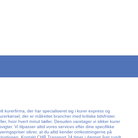
lt kurerfirma, der har specialiseret sig i kurer express og
rerkørsel, der er målrettet brancher med kritiske tidsfrister.
er, hvor hvert minut tæller. Desuden varetager vi sikker kurer
ter. Vi tilpasser altid vores services efter dine specifikke
everingspriser sikrer, at du altid kender omkostningerne på
tinationen. Kontakt CHR Transport 24 timer i døgnet året rundt