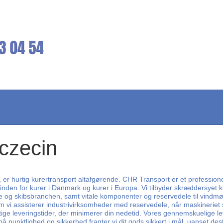
zczecin
er, er hurtig kurertransport altafgørende. CHR Transport er et professione
 inden for kurer i Danmark og kurer i Europa. Vi tilbyder skræddersyet ku
ne og skibsbranchen, samt vitale komponenter og reservedele til vindmøll
i assisterer industrivirksomheder med reservedele, når maskineriet svig
hurtige leveringstider, der minimerer din nedetid. Vores gennemskuelige l
punktlighed og sikkerhed fragter vi dit gods sikkert i mål, uanset des