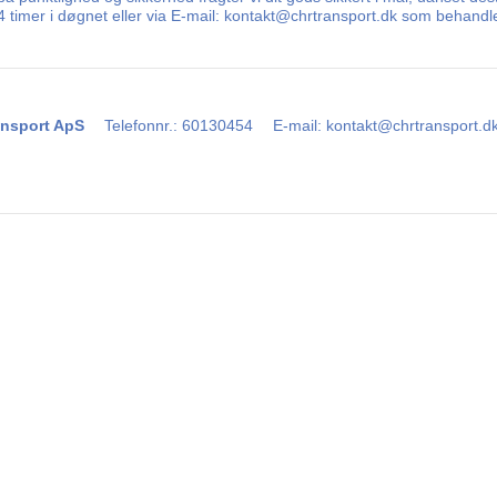
 24 timer i døgnet eller via E-mail: kontakt@chrtransport.dk som behand
nsport ApS
Telefonnr.
:
60130454
E-mail
:
kontakt@chrtransport.d