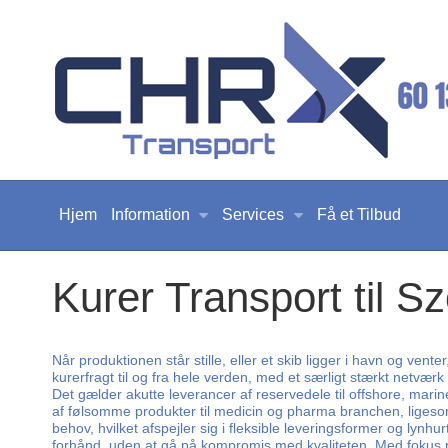
Hjem
Information
Services
Få et Tilbud
Kurer Transport til S
Når produktionen står stille, eller et skib ligger i havn og vent
kurerfragt til og fra hele verden, med et særligt stærkt netværk
Det gælder akutte leverancer af reservedele til offshore, mari
af følsomme produkter til medicin og pharma branchen, ligesom v
behov, hvilket afspejler sig i fleksible leveringsformer og lyn
forhånd, uden at gå på kompromis med kvaliteten. Med fokus på 