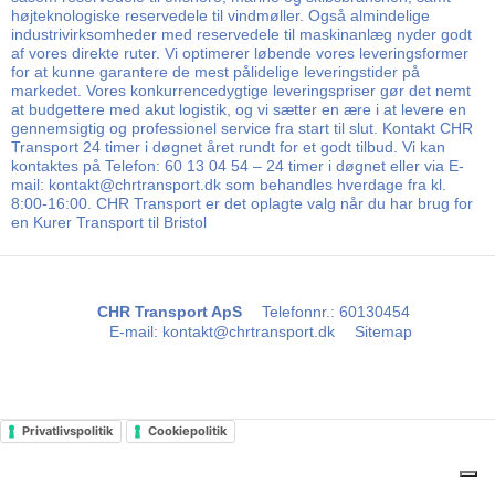
højteknologiske reservedele til vindmøller. Også almindelige
industrivirksomheder med reservedele til maskinanlæg nyder godt
af vores direkte ruter. Vi optimerer løbende vores leveringsformer
for at kunne garantere de mest pålidelige leveringstider på
markedet. Vores konkurrencedygtige leveringspriser gør det nemt
at budgettere med akut logistik, og vi sætter en ære i at levere en
gennemsigtig og professionel service fra start til slut. Kontakt CHR
Transport 24 timer i døgnet året rundt for et godt tilbud. Vi kan
kontaktes på Telefon: 60 13 04 54 – 24 timer i døgnet eller via E-
mail: kontakt@chrtransport.dk som behandles hverdage fra kl.
8:00-16:00. CHR Transport er det oplagte valg når du har brug for
en Kurer Transport til Bristol
CHR Transport ApS
Telefonnr.
:
60130454
E-mail
:
kontakt@chrtransport.dk
Sitemap
Privatlivspolitik
Cookiepolitik