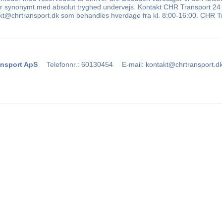
 er synonymt med absolut tryghed undervejs. Kontakt CHR Transport 24 ti
takt@chrtransport.dk som behandles hverdage fra kl. 8:00-16:00. CHR Tr
nsport ApS
Telefonnr.
:
60130454
E-mail
:
kontakt@chrtransport.d