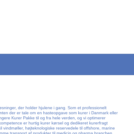
øsninger, der holder hjulene i gang. Som et professionelt
d enten der er tale om en hasteopgave som kurer i Danmark eller
angere Kurer Pakke til og fra hele verden, og vi optimerer
kompetence er hurtig kurer kørsel og dedikeret kurerfragt
il vindmøller, højteknologiske reservedele til offshore, marine
omme transport af produkter til medicin og pharma branchen,