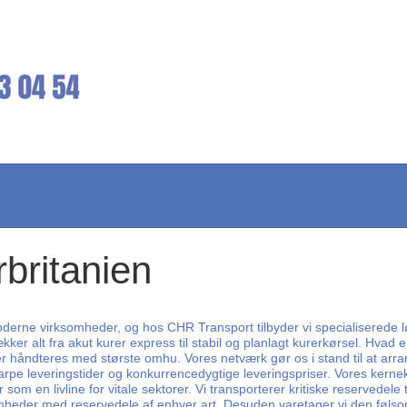
rbritanien
moderne virksomheder, og hos CHR Transport tilbyder vi specialiserede l
kker alt fra akut kurer express til stabil og planlagt kurerkørsel. Hva
lser håndteres med største omhu. Vores netværk gør os i stand til at arr
arpe leveringstider og konkurrencedygtige leveringspriser. Vores kerne
 en livline for vitale sektorer. Vi transporterer kritiske reservedele t
ksomheder med reservedele af enhver art. Desuden varetager vi den føls