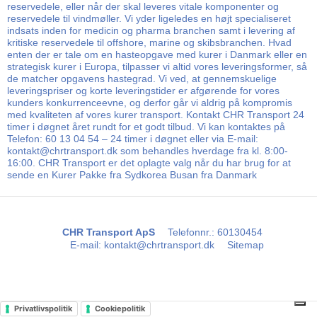
reservedele, eller når der skal leveres vitale komponenter og
reservedele til vindmøller. Vi yder ligeledes en højt specialiseret
indsats inden for medicin og pharma branchen samt i levering af
kritiske reservedele til offshore, marine og skibsbranchen. Hvad
enten der er tale om en hasteopgave med kurer i Danmark eller en
strategisk kurer i Europa, tilpasser vi altid vores leveringsformer, så
de matcher opgavens hastegrad. Vi ved, at gennemskuelige
leveringspriser og korte leveringstider er afgørende for vores
kunders konkurrenceevne, og derfor går vi aldrig på kompromis
med kvaliteten af vores kurer transport. Kontakt CHR Transport 24
timer i døgnet året rundt for et godt tilbud. Vi kan kontaktes på
Telefon: 60 13 04 54 – 24 timer i døgnet eller via E-mail:
kontakt@chrtransport.dk som behandles hverdage fra kl. 8:00-
16:00. CHR Transport er det oplagte valg når du har brug for at
sende en Kurer Pakke fra Sydkorea Busan fra Danmark
CHR Transport ApS
Telefonnr.
:
60130454
E-mail
:
kontakt@chrtransport.dk
Sitemap
Privatlivspolitik
Cookiepolitik