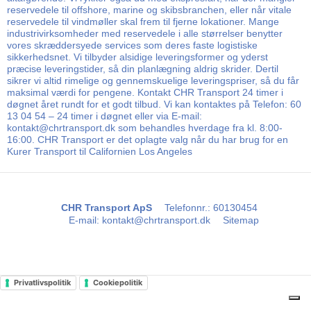
reservedele til offshore, marine og skibsbranchen, eller når vitale
reservedele til vindmøller skal frem til fjerne lokationer. Mange
industrivirksomheder med reservedele i alle størrelser benytter
vores skræddersyede services som deres faste logistiske
sikkerhedsnet. Vi tilbyder alsidige leveringsformer og yderst
præcise leveringstider, så din planlægning aldrig skrider. Dertil
sikrer vi altid rimelige og gennemskuelige leveringspriser, så du får
maksimal værdi for pengene. Kontakt CHR Transport 24 timer i
døgnet året rundt for et godt tilbud. Vi kan kontaktes på Telefon: 60
13 04 54 – 24 timer i døgnet eller via E-mail:
kontakt@chrtransport.dk som behandles hverdage fra kl. 8:00-
16:00. CHR Transport er det oplagte valg når du har brug for en
Kurer Transport til Californien Los Angeles
CHR Transport ApS
Telefonnr.
:
60130454
E-mail
:
kontakt@chrtransport.dk
Sitemap
Privatlivspolitik
Cookiepolitik