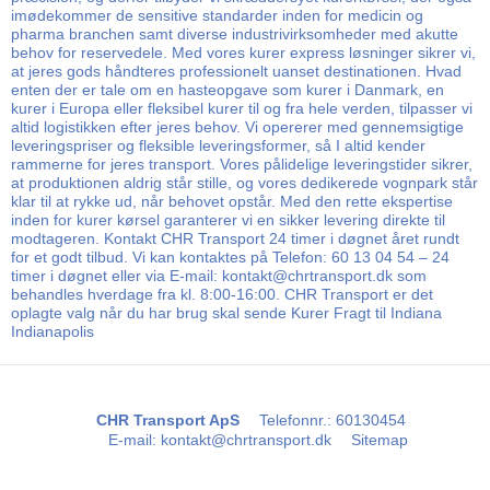
imødekommer de sensitive standarder inden for medicin og
pharma branchen samt diverse industrivirksomheder med akutte
behov for reservedele. Med vores kurer express løsninger sikrer vi,
at jeres gods håndteres professionelt uanset destinationen. Hvad
enten der er tale om en hasteopgave som kurer i Danmark, en
kurer i Europa eller fleksibel kurer til og fra hele verden, tilpasser vi
altid logistikken efter jeres behov. Vi opererer med gennemsigtige
leveringspriser og fleksible leveringsformer, så I altid kender
rammerne for jeres transport. Vores pålidelige leveringstider sikrer,
at produktionen aldrig står stille, og vores dedikerede vognpark står
klar til at rykke ud, når behovet opstår. Med den rette ekspertise
inden for kurer kørsel garanterer vi en sikker levering direkte til
modtageren. Kontakt CHR Transport 24 timer i døgnet året rundt
for et godt tilbud. Vi kan kontaktes på Telefon: 60 13 04 54 – 24
timer i døgnet eller via E-mail: kontakt@chrtransport.dk som
behandles hverdage fra kl. 8:00-16:00. CHR Transport er det
oplagte valg når du har brug skal sende Kurer Fragt til Indiana
Indianapolis
CHR Transport ApS
Telefonnr.
:
60130454
E-mail
:
kontakt@chrtransport.dk
Sitemap