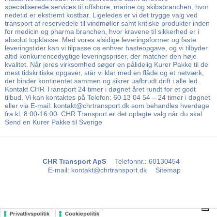
specialiserede services til offshore, marine og skibsbranchen, hvor
nedetid er ekstremt kostbar. Ligeledes er vi det trygge valg ved
transport af reservedele til vindmøller samt kritiske produkter inden
for medicin og pharma branchen, hvor kravene til sikkerhed er i
absolut topklasse. Med vores alsidige leveringsformer og faste
leveringstider kan vi tilpasse os enhver hasteopgave, og vi tilbyder
altid konkurrencedygtige leveringspriser, der matcher den høje
kvalitet. Når jeres virksomhed søger en pålidelig Kurer Pakke til de
mest tidskritiske opgaver, står vi klar med en flåde og et netværk,
der binder kontinentet sammen og sikrer uafbrudt drift i alle led.
Kontakt CHR Transport 24 timer i døgnet året rundt for et godt
tilbud. Vi kan kontaktes på Telefon: 60 13 04 54 – 24 timer i døgnet
eller via E-mail: kontakt@chrtransport.dk som behandles hverdage
fra kl. 8:00-16:00. CHR Transport er det oplagte valg når du skal
Send en Kurer Pakke til Sverige
CHR Transport ApS
Telefonnr.
:
60130454
E-mail
:
kontakt@chrtransport.dk
Sitemap
Privatlivspolitik
Cookiepolitik