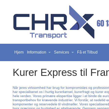
Hjem
Information
Services
Få et Tilbud
Kurer Express til Fra
Når jeres virksomhed har brug for kompromisløs og professionel
har specialiseret os i hurtig kurerkørsel, kurerfragt og kurer 
hele verden. Vores primære ekspertise ligger i at binde de eu
transportbehov for krævende industrier. Vi forstår, at nedetid e
komponenter og reservedele til vindmøller. Vores specialiser
hvor præcision og hurtighed er altafgørende. Gennem gennemsig