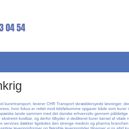
nkrig
 kurertransport, leverer CHR Transport skræddersyede løsninger, der sik
express, hvor fokus er rettet mod tidsfølsomme opgaver både som kurer i
ropæiske lande sammen med det danske erhvervsliv gennem pålidelige fra
r ekstremt kostbar, og derfor tilbyder vi dedikeret kurer kørsel af vitale
ede services dækker ligeledes den strenge medicin og pharma branchen
tige leveringsformer og fleksible leveringstider tilpasser vi os alti