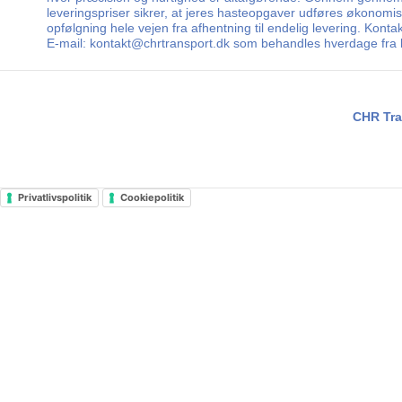
leveringspriser sikrer, at jeres hasteopgaver udføres økonomi
opfølgning hele vejen fra afhentning til endelig levering. Konta
E-mail: kontakt@chrtransport.dk som behandles hverdage fra kl
CHR Tra
Privatlivspolitik
Cookiepolitik