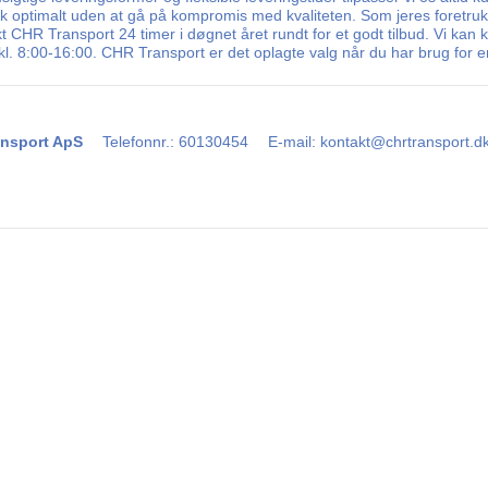
sk optimalt uden at gå på kompromis med kvaliteten. Som jeres foretruk
kt CHR Transport 24 timer i døgnet året rundt for et godt tilbud. Vi kan 
. 8:00-16:00. CHR Transport er det oplagte valg når du har brug for en
nsport ApS
Telefonnr.
:
60130454
E-mail
:
kontakt@chrtransport.d