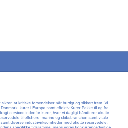
rer, at kritiske forsendelser når hurtigt og sikkert frem. Vi
 Danmark, kurer i Europa samt effektiv Kurer Pakke til og fra
gt services indenfor kurer, hvor vi dagligt håndterer akutte
 reservedele til offshore, marine og skibsbranchen samt vitale
 samt diverse industrivirksomheder med akutte reservedele,
d kundens specifikke tidsramme, mens vores konkurrencedygtige