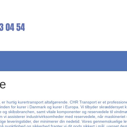
le
er, er hurtig kurertransport altafgørende. CHR Transport er et professione
 inden for kurer i Danmark og kurer i Europa. Vi tilbyder skræddersyet ku
ne og skibsbranchen, samt vitale komponenter og reservedele til vindmøll
i assisterer industrivirksomheder med reservedele, når maskineriet svig
hurtige leveringstider, der minimerer din nedetid. Vores gennemskuelige l
punktlighed og sikkerhed fragter vi dit gods sikkert i mål, uanset des