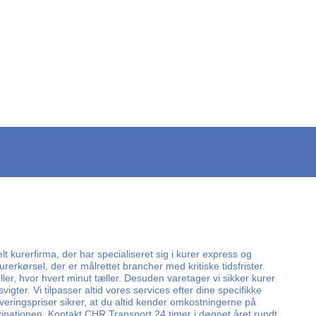
lt kurerfirma, der har specialiseret sig i kurer express og
rerkørsel, der er målrettet brancher med kritiske tidsfrister.
er, hvor hvert minut tæller. Desuden varetager vi sikker kurer
ter. Vi tilpasser altid vores services efter dine specifikke
everingspriser sikrer, at du altid kender omkostningerne på
tinationen. Kontakt CHR Transport 24 timer i døgnet året rundt