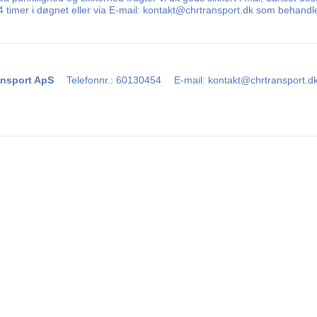
 24 timer i døgnet eller via E-mail: kontakt@chrtransport.dk som behand
nsport ApS
Telefonnr.
:
60130454
E-mail
:
kontakt@chrtransport.d