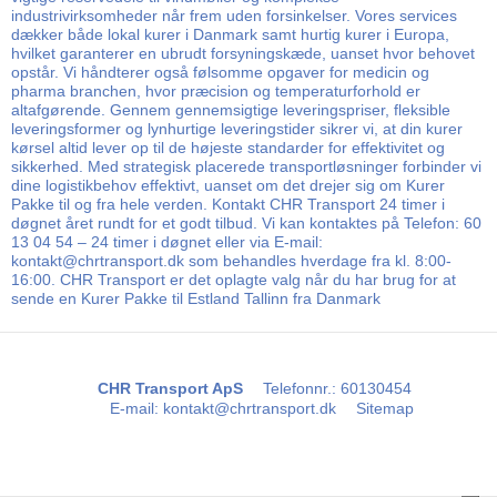
industrivirksomheder når frem uden forsinkelser. Vores services
dækker både lokal kurer i Danmark samt hurtig kurer i Europa,
hvilket garanterer en ubrudt forsyningskæde, uanset hvor behovet
opstår. Vi håndterer også følsomme opgaver for medicin og
pharma branchen, hvor præcision og temperaturforhold er
altafgørende. Gennem gennemsigtige leveringspriser, fleksible
leveringsformer og lynhurtige leveringstider sikrer vi, at din kurer
kørsel altid lever op til de højeste standarder for effektivitet og
sikkerhed. Med strategisk placerede transportløsninger forbinder vi
dine logistikbehov effektivt, uanset om det drejer sig om Kurer
Pakke til og fra hele verden. Kontakt CHR Transport 24 timer i
døgnet året rundt for et godt tilbud. Vi kan kontaktes på Telefon: 60
13 04 54 – 24 timer i døgnet eller via E-mail:
kontakt@chrtransport.dk som behandles hverdage fra kl. 8:00-
16:00. CHR Transport er det oplagte valg når du har brug for at
sende en Kurer Pakke til Estland Tallinn fra Danmark
CHR Transport ApS
Telefonnr.
:
60130454
E-mail
:
kontakt@chrtransport.dk
Sitemap