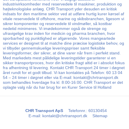
industrivirksomheder med reservedele til maskiner, produktion og
højteknologiske anlæg. CHR Transport yder desuden en kritisk
indsats for den maritime sektor ved at udføre hurtig kurer kørsel af
vitale reservedele til offshore, marine og skibsbranchen, ligesom vi
sikrer komponenter og reservedele til vindmøller, så kostbar
nedetid minimeres. Vi imødekommer også de strenge og
ufravigelige krav inden for medicin og pharma branchen, hvor
sporbarhed og punktlighed er afgørende. Vores mangeartede
services er designet til at matche dine præcise logistiske behov, og
vi tilbyder gennemskuelige leveringspriser samt fleksible
leveringsformer, der sikrer, at dine varer når frem i perfekt stand.
Med markedets mest pålidelige leveringstider garanterer vi en
sikker transportproces, hvor din kritiske fragt altid er i absolut fokus
fra afhentning til levering. Kontakt CHR Transport 24 timer i døgnet
året rundt for et godt tilbud. Vi kan kontaktes på Telefon: 60 13 04
54 – 24 timer i døgnet eller via E-mail: kontakt@chrtransport.dk
som behandles hverdage fra kl. 8:00-16:00. CHR Transport er det
oplagte valg når du har brug for en Kurer Service til Holland
CHR Transport ApS
Telefonnr.
:
60130454
E-mail
:
kontakt@chrtransport.dk
Sitemap