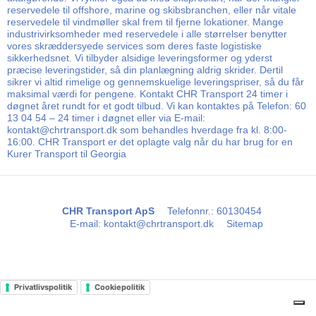
reservedele til offshore, marine og skibsbranchen, eller når vitale
reservedele til vindmøller skal frem til fjerne lokationer. Mange
industrivirksomheder med reservedele i alle størrelser benytter
vores skræddersyede services som deres faste logistiske
sikkerhedsnet. Vi tilbyder alsidige leveringsformer og yderst
præcise leveringstider, så din planlægning aldrig skrider. Dertil
sikrer vi altid rimelige og gennemskuelige leveringspriser, så du får
maksimal værdi for pengene. Kontakt CHR Transport 24 timer i
døgnet året rundt for et godt tilbud. Vi kan kontaktes på Telefon: 60
13 04 54 – 24 timer i døgnet eller via E-mail:
kontakt@chrtransport.dk som behandles hverdage fra kl. 8:00-
16:00. CHR Transport er det oplagte valg når du har brug for en
Kurer Transport til Georgia
CHR Transport ApS
Telefonnr.
:
60130454
E-mail
:
kontakt@chrtransport.dk
Sitemap
Privatlivspolitik
Cookiepolitik