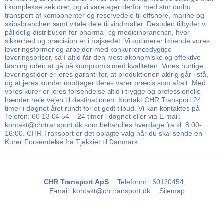
i komplekse sektorer, og vi varetager derfor med stor omhu
transport af komponenter og reservedele til offshore, marine og
skibsbranchen samt vitale dele til vindmøller. Desuden tilbyder vi
pålidelig distribution for pharma- og medicinbranchen, hvor
sikkerhed og præcision er i højsædet. Vi optimerer løbende vores
leveringsformer og arbejder med konkurrencedygtige
leveringspriser, så I altid får den mest økonomiske og effektive
løsning uden at gå på kompromis med kvaliteten. Vores hurtige
leveringstider er jeres garanti for, at produktionen aldrig går i stå,
og at jeres kunder modtager deres varer præcis som aftalt. Med
vores kurer er jeres forsendelse altid i trygge og professionelle
hænder hele vejen til destinationen. Kontakt CHR Transport 24
timer i døgnet året rundt for et godt tilbud. Vi kan kontaktes på
Telefon: 60 13 04 54 – 24 timer i døgnet eller via E-mail:
kontakt@chrtransport.dk som behandles hverdage fra kl. 8:00-
16:00. CHR Transport er det oplagte valg når du skal sende en
Kurer Forsendelse fra Tjekkiet til Danmark
CHR Transport ApS
Telefonnr.
:
60130454
E-mail
:
kontakt@chrtransport.dk
Sitemap