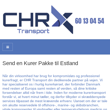
Send en Kurer Pakke til Estland
Når din virksomhed har brug for kompromisløs og professionel
kurerfragt, er CHR Transport din dedikerede partner på vejen. Vi
har specialiseret os i hurtig kurerkørsel, der forbinder Danmark
med resten af Europa samt resten af verden, så dine kritiske
forsendelser altid når frem i tide. Inden for moderne kurertransport
forstår vi, at hvert minut tæller, og derfor tilbyder vi skræddersyede
services tilpasset de mest krævende erhverv. Uanset om der er tale
om akutte reservedele til offshore-, marine- og skibsbranchen,
vitale komponenter til vindmøller eller temperaturfølsom medicin og