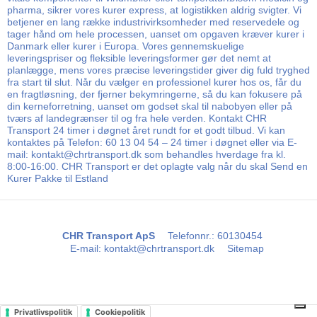
pharma, sikrer vores kurer express, at logistikken aldrig svigter. Vi
betjener en lang række industrivirksomheder med reservedele og
tager hånd om hele processen, uanset om opgaven kræver kurer i
Danmark eller kurer i Europa. Vores gennemskuelige
leveringspriser og fleksible leveringsformer gør det nemt at
planlægge, mens vores præcise leveringstider giver dig fuld tryghed
fra start til slut. Når du vælger en professionel kurer hos os, får du
en fragtløsning, der fjerner bekymringerne, så du kan fokusere på
din kerneforretning, uanset om godset skal til nabobyen eller på
tværs af landegrænser til og fra hele verden. Kontakt CHR
Transport 24 timer i døgnet året rundt for et godt tilbud. Vi kan
kontaktes på Telefon: 60 13 04 54 – 24 timer i døgnet eller via E-
mail: kontakt@chrtransport.dk som behandles hverdage fra kl.
8:00-16:00. CHR Transport er det oplagte valg når du skal Send en
Kurer Pakke til Estland
CHR Transport ApS
Telefonnr.
:
60130454
E-mail
:
kontakt@chrtransport.dk
Sitemap
Privatlivspolitik
Cookiepolitik