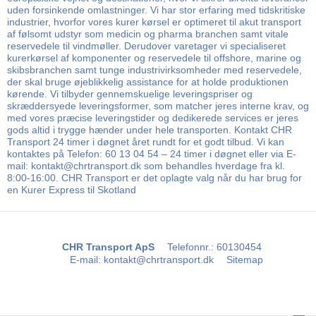
uden forsinkende omlastninger. Vi har stor erfaring med tidskritiske
industrier, hvorfor vores kurer kørsel er optimeret til akut transport
af følsomt udstyr som medicin og pharma branchen samt vitale
reservedele til vindmøller. Derudover varetager vi specialiseret
kurerkørsel af komponenter og reservedele til offshore, marine og
skibsbranchen samt tunge industrivirksomheder med reservedele,
der skal bruge øjeblikkelig assistance for at holde produktionen
kørende. Vi tilbyder gennemskuelige leveringspriser og
skræddersyede leveringsformer, som matcher jeres interne krav, og
med vores præcise leveringstider og dedikerede services er jeres
gods altid i trygge hænder under hele transporten. Kontakt CHR
Transport 24 timer i døgnet året rundt for et godt tilbud. Vi kan
kontaktes på Telefon: 60 13 04 54 – 24 timer i døgnet eller via E-
mail: kontakt@chrtransport.dk som behandles hverdage fra kl.
8:00-16:00. CHR Transport er det oplagte valg når du har brug for
en Kurer Express til Skotland
CHR Transport ApS
Telefonnr.
:
60130454
E-mail
:
kontakt@chrtransport.dk
Sitemap