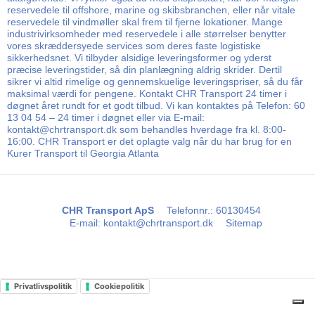
reservedele til offshore, marine og skibsbranchen, eller når vitale
reservedele til vindmøller skal frem til fjerne lokationer. Mange
industrivirksomheder med reservedele i alle størrelser benytter
vores skræddersyede services som deres faste logistiske
sikkerhedsnet. Vi tilbyder alsidige leveringsformer og yderst
præcise leveringstider, så din planlægning aldrig skrider. Dertil
sikrer vi altid rimelige og gennemskuelige leveringspriser, så du får
maksimal værdi for pengene. Kontakt CHR Transport 24 timer i
døgnet året rundt for et godt tilbud. Vi kan kontaktes på Telefon: 60
13 04 54 – 24 timer i døgnet eller via E-mail:
kontakt@chrtransport.dk som behandles hverdage fra kl. 8:00-
16:00. CHR Transport er det oplagte valg når du har brug for en
Kurer Transport til Georgia Atlanta
CHR Transport ApS
Telefonnr.
:
60130454
E-mail
:
kontakt@chrtransport.dk
Sitemap
Privatlivspolitik
Cookiepolitik