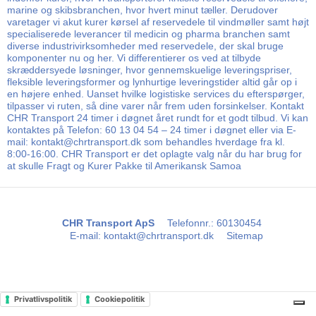
marine og skibsbranchen, hvor hvert minut tæller. Derudover
varetager vi akut kurer kørsel af reservedele til vindmøller samt højt
specialiserede leverancer til medicin og pharma branchen samt
diverse industrivirksomheder med reservedele, der skal bruge
komponenter nu og her. Vi differentierer os ved at tilbyde
skræddersyede løsninger, hvor gennemskuelige leveringspriser,
fleksible leveringsformer og lynhurtige leveringstider altid går op i
en højere enhed. Uanset hvilke logistiske services du efterspørger,
tilpasser vi ruten, så dine varer når frem uden forsinkelser. Kontakt
CHR Transport 24 timer i døgnet året rundt for et godt tilbud. Vi kan
kontaktes på Telefon: 60 13 04 54 – 24 timer i døgnet eller via E-
mail: kontakt@chrtransport.dk som behandles hverdage fra kl.
8:00-16:00. CHR Transport er det oplagte valg når du har brug for
at skulle Fragt og Kurer Pakke til Amerikansk Samoa
CHR Transport ApS
Telefonnr.
:
60130454
E-mail
:
kontakt@chrtransport.dk
Sitemap
Privatlivspolitik
Cookiepolitik