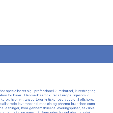
r specialiseret sig i professionel kurerkørsel, kurerfragt og
ehov for kurer i Danmark samt kurer i Europa, ligesom vi
rer, hvor vi transporterer kritiske reservedele til offshore,
pecialiserede leverancer til medicin og pharma branchen samt
e løsninger, hvor gennemskuelige leveringspriser, fleksible
 vi ruten, så dine varer når frem uden forsinkelser. Kontakt