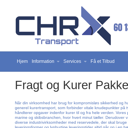
Hjem
Information
Services
Få et Tilbud
Fragt og Kurer Pakke 
Når din virksomhed har brug for kompromisløs sikkerhed og hurti
generel kurertransport, som forbinder vitale knudepunkter på 
håndterer opgaver indenfor kurer til og fra hele verden. Vores p
marine og skibsbranchen, hvor hvert minut tæller. Derudover va
diverse industrivirksomheder med reservedele, der skal bruge k
leveringsformer og lynhurtige leveringstider altid går op i en h