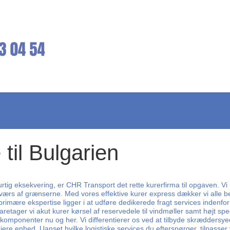
til Bulgarien
g eksekvering, er CHR Transport det rette kurerfirma til opgaven. Vi ha
tværs af grænserne. Med vores effektive kurer express dækker vi alle b
rimære ekspertise ligger i at udføre dedikerede fragt services indenfor ku
retager vi akut kurer kørsel af reservedele til vindmøller samt højt s
omponenter nu og her. Vi differentierer os ved at tilbyde skræddersyed
øjere enhed. Uanset hvilke logistiske services du efterspørger, tilpasser