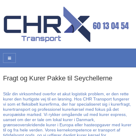
Fragt og Kurer Pakke til Seychellerne
Står din virksomhed overfor et akut logistisk problem, er den rette
kurer den hurtigste vej til en løsning. Hos CHR Transport fungerer
vi som et fleksibelt kurerfirma, der har specialiseret sig i kurerfragt,
kurertransport og professionel kurerkørsel med fokus på det
europæiske marked. Vi rykker omgående ud med kurer express,
uanset om der er tale om lokal kurer i Danmark,
grænseoverskridende kurer i Europa eller hasteopgaver med kurer
til og fra hele verden. Vores kernekompetence er transport af
tidsfølsomt gods, og vi udfører dagligt kurer kørsel for