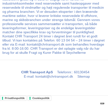
industrivirksomheder med reservedele samt hasteopgaver med
reservedele til vindmøller og højt regulerede transporter til medicin
og pharma branchen. Vi er desuden eksperter i den krævende
maritime sektor, hvor vi leverer kritiske reservedele til offshore,
marine og skibsbranchen under strenge tidsmål. Gennem vores
professionelle services sammensætter vi transporten, så både
leveringsformer, leveringspriser og de endelige leveringstider
matcher dine specifikke krav og forventninger til punktlighed.
Kontakt CHR Transport 24 timer i døgnet året rundt for et godt
tilbud. Vi kan kontaktes på Telefon: 60 13 04 54 – 24 timer i døgnet
eller via E-mail: kontakt@chrtransport.dk som behandles hverdage
fra kl. 8:00-16:00. CHR Transport er det oplagte valg når du har
brug for at skulle Fragt og Kurer Pakke til Seychellerne
CHR Transport ApS
Telefonnr.
:
60130454
E-mail
:
kontakt@chrtransport.dk
Sitemap
Privatlivspolitik
Cookiepolitik