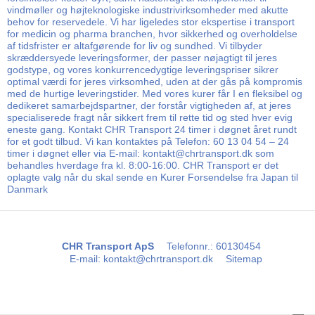
vindmøller og højteknologiske industrivirksomheder med akutte
behov for reservedele. Vi har ligeledes stor ekspertise i transport
for medicin og pharma branchen, hvor sikkerhed og overholdelse
af tidsfrister er altafgørende for liv og sundhed. Vi tilbyder
skræddersyede leveringsformer, der passer nøjagtigt til jeres
godstype, og vores konkurrencedygtige leveringspriser sikrer
optimal værdi for jeres virksomhed, uden at der gås på kompromis
med de hurtige leveringstider. Med vores kurer får I en fleksibel og
dedikeret samarbejdspartner, der forstår vigtigheden af, at jeres
specialiserede fragt når sikkert frem til rette tid og sted hver evig
eneste gang. Kontakt CHR Transport 24 timer i døgnet året rundt
for et godt tilbud. Vi kan kontaktes på Telefon: 60 13 04 54 – 24
timer i døgnet eller via E-mail: kontakt@chrtransport.dk som
behandles hverdage fra kl. 8:00-16:00. CHR Transport er det
oplagte valg når du skal sende en Kurer Forsendelse fra Japan til
Danmark
CHR Transport ApS
Telefonnr.
:
60130454
E-mail
:
kontakt@chrtransport.dk
Sitemap