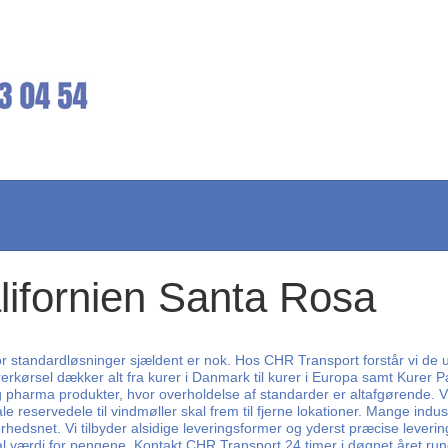
alifornien Santa Rosa
 standardløsninger sjældent er nok. Hos CHR Transport forstår vi de unik
erkørsel dækker alt fra kurer i Danmark til kurer i Europa samt Kurer Pa
g pharma produkter, hvor overholdelse af standarder er altafgørende. 
ale reservedele til vindmøller skal frem til fjerne lokationer. Mange ind
dsnet. Vi tilbyder alsidige leveringsformer og yderst præcise leveringsti
 værdi for pengene. Kontakt CHR Transport 24 timer i døgnet året rundt