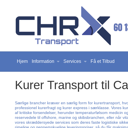
Hjem
Information
Services
Få et Tilbud
Kurer Transport til C
Særlige brancher kræver en særlig form for kurertransport, hvor
professionel kurerfragt og kurer express i særklasse. Vores kur
af kritiske forsendelser, herunder temperaturfølsom medicin o
reservedele til offshore, marine og skibsbranchen, eller når vit
vores skræddersyede services som deres faste logistiske sikkerhe
rimelige og gennemskuelige leveringspriser, så du får maksimal