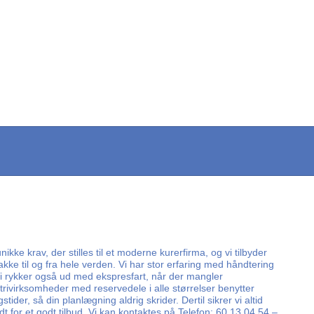
ke krav, der stilles til et moderne kurerfirma, og vi tilbyder
kke til og fra hele verden. Vi har stor erfaring med håndtering
Vi rykker også ud med ekspresfart, når der mangler
ustrivirksomheder med reservedele i alle størrelser benytter
der, så din planlægning aldrig skrider. Dertil sikrer vi altid
 for et godt tilbud. Vi kan kontaktes på Telefon: 60 13 04 54 –