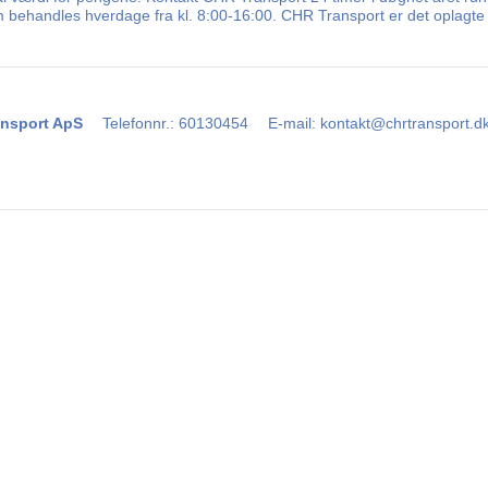
m behandles hverdage fra kl. 8:00-16:00. CHR Transport er det oplagte v
nsport ApS
Telefonnr.
:
60130454
E-mail
:
kontakt@chrtransport.d