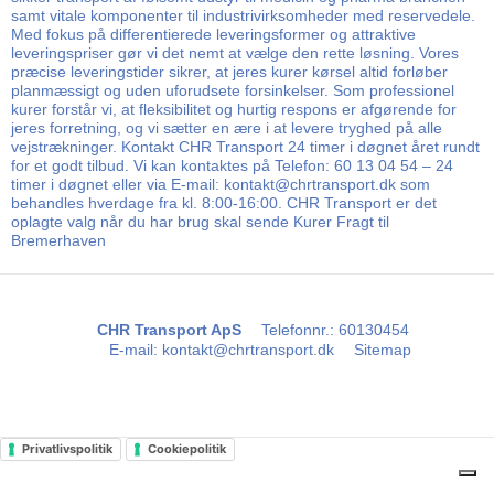
samt vitale komponenter til industrivirksomheder med reservedele.
Med fokus på differentierede leveringsformer og attraktive
leveringspriser gør vi det nemt at vælge den rette løsning. Vores
præcise leveringstider sikrer, at jeres kurer kørsel altid forløber
planmæssigt og uden uforudsete forsinkelser. Som professionel
kurer forstår vi, at fleksibilitet og hurtig respons er afgørende for
jeres forretning, og vi sætter en ære i at levere tryghed på alle
vejstrækninger. Kontakt CHR Transport 24 timer i døgnet året rundt
for et godt tilbud. Vi kan kontaktes på Telefon: 60 13 04 54 – 24
timer i døgnet eller via E-mail: kontakt@chrtransport.dk som
behandles hverdage fra kl. 8:00-16:00. CHR Transport er det
oplagte valg når du har brug skal sende Kurer Fragt til
Bremerhaven
CHR Transport ApS
Telefonnr.
:
60130454
E-mail
:
kontakt@chrtransport.dk
Sitemap
Privatlivspolitik
Cookiepolitik