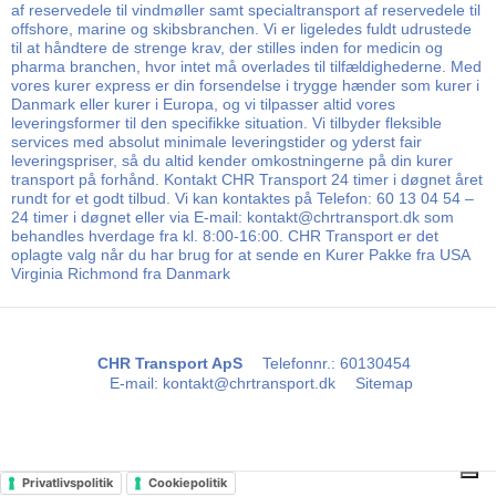
af reservedele til vindmøller samt specialtransport af reservedele til
offshore, marine og skibsbranchen. Vi er ligeledes fuldt udrustede
til at håndtere de strenge krav, der stilles inden for medicin og
pharma branchen, hvor intet må overlades til tilfældighederne. Med
vores kurer express er din forsendelse i trygge hænder som kurer i
Danmark eller kurer i Europa, og vi tilpasser altid vores
leveringsformer til den specifikke situation. Vi tilbyder fleksible
services med absolut minimale leveringstider og yderst fair
leveringspriser, så du altid kender omkostningerne på din kurer
transport på forhånd. Kontakt CHR Transport 24 timer i døgnet året
rundt for et godt tilbud. Vi kan kontaktes på Telefon: 60 13 04 54 –
24 timer i døgnet eller via E-mail: kontakt@chrtransport.dk som
behandles hverdage fra kl. 8:00-16:00. CHR Transport er det
oplagte valg når du har brug for at sende en Kurer Pakke fra USA
Virginia Richmond fra Danmark
CHR Transport ApS
Telefonnr.
:
60130454
E-mail
:
kontakt@chrtransport.dk
Sitemap
Privatlivspolitik
Cookiepolitik