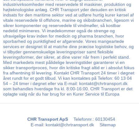
industrivirksomheder med reservedele til maskiner, produktion og
højteknologiske anlæg. CHR Transport yder desuden en kritisk
indsats for den maritime sektor ved at udføre hurtig kurer kørsel af
vitale reservedele til offshore, marine og skibsbranchen, ligesom vi
sikrer komponenter og reservedele til vindmøller, så kostbar
nedetid minimeres. Vi imødekommer også de strenge og
ufravigelige krav inden for medicin og pharma branchen, hvor
sporbarhed og punktlighed er afgørende. Vores mangeartede
services er designet til at matche dine præcise logistiske behov, og
vi tilbyder gennemskuelige leveringspriser samt fleksible
leveringsformer, der sikrer, at dine varer når frem i perfekt stand.
Med markedets mest pålidelige leveringstider garanterer vi en
sikker transportproces, hvor din kritiske fragt altid er i absolut fokus
fra afhentning til levering. Kontakt CHR Transport 24 timer i døgnet
året rundt for et godt tilbud. Vi kan kontaktes på Telefon: 60 13 04
54 – 24 timer i døgnet eller via E-mail: kontakt@chrtransport.dk
som behandles hverdage fra kl. 8:00-16:00. CHR Transport er det
oplagte valg når du har brug for en Kurer Service til Europa
CHR Transport ApS
Telefonnr.
:
60130454
E-mail
:
kontakt@chrtransport.dk
Sitemap