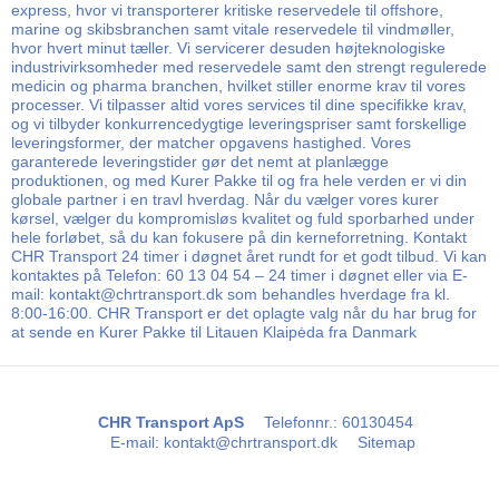
express, hvor vi transporterer kritiske reservedele til offshore,
marine og skibsbranchen samt vitale reservedele til vindmøller,
hvor hvert minut tæller. Vi servicerer desuden højteknologiske
industrivirksomheder med reservedele samt den strengt regulerede
medicin og pharma branchen, hvilket stiller enorme krav til vores
processer. Vi tilpasser altid vores services til dine specifikke krav,
og vi tilbyder konkurrencedygtige leveringspriser samt forskellige
leveringsformer, der matcher opgavens hastighed. Vores
garanterede leveringstider gør det nemt at planlægge
produktionen, og med Kurer Pakke til og fra hele verden er vi din
globale partner i en travl hverdag. Når du vælger vores kurer
kørsel, vælger du kompromisløs kvalitet og fuld sporbarhed under
hele forløbet, så du kan fokusere på din kerneforretning. Kontakt
CHR Transport 24 timer i døgnet året rundt for et godt tilbud. Vi kan
kontaktes på Telefon: 60 13 04 54 – 24 timer i døgnet eller via E-
mail: kontakt@chrtransport.dk som behandles hverdage fra kl.
8:00-16:00. CHR Transport er det oplagte valg når du har brug for
at sende en Kurer Pakke til Litauen Klaipėda fra Danmark
CHR Transport ApS
Telefonnr.
:
60130454
E-mail
:
kontakt@chrtransport.dk
Sitemap