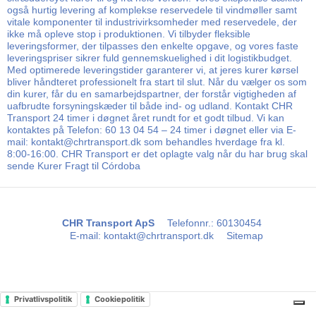
også hurtig levering af komplekse reservedele til vindmøller samt
vitale komponenter til industrivirksomheder med reservedele, der
ikke må opleve stop i produktionen. Vi tilbyder fleksible
leveringsformer, der tilpasses den enkelte opgave, og vores faste
leveringspriser sikrer fuld gennemskuelighed i dit logistikbudget.
Med optimerede leveringstider garanterer vi, at jeres kurer kørsel
bliver håndteret professionelt fra start til slut. Når du vælger os som
din kurer, får du en samarbejdspartner, der forstår vigtigheden af
uafbrudte forsyningskæder til både ind- og udland. Kontakt CHR
Transport 24 timer i døgnet året rundt for et godt tilbud. Vi kan
kontaktes på Telefon: 60 13 04 54 – 24 timer i døgnet eller via E-
mail: kontakt@chrtransport.dk som behandles hverdage fra kl.
8:00-16:00. CHR Transport er det oplagte valg når du har brug skal
sende Kurer Fragt til Córdoba
CHR Transport ApS
Telefonnr.
:
60130454
E-mail
:
kontakt@chrtransport.dk
Sitemap
Privatlivspolitik
Cookiepolitik