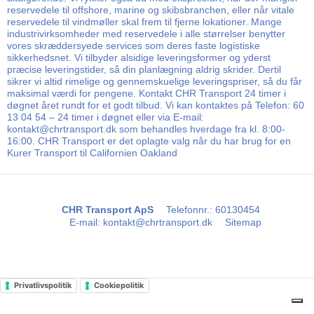
reservedele til offshore, marine og skibsbranchen, eller når vitale
reservedele til vindmøller skal frem til fjerne lokationer. Mange
industrivirksomheder med reservedele i alle størrelser benytter
vores skræddersyede services som deres faste logistiske
sikkerhedsnet. Vi tilbyder alsidige leveringsformer og yderst
præcise leveringstider, så din planlægning aldrig skrider. Dertil
sikrer vi altid rimelige og gennemskuelige leveringspriser, så du får
maksimal værdi for pengene. Kontakt CHR Transport 24 timer i
døgnet året rundt for et godt tilbud. Vi kan kontaktes på Telefon: 60
13 04 54 – 24 timer i døgnet eller via E-mail:
kontakt@chrtransport.dk som behandles hverdage fra kl. 8:00-
16:00. CHR Transport er det oplagte valg når du har brug for en
Kurer Transport til Californien Oakland
CHR Transport ApS
Telefonnr.
:
60130454
E-mail
:
kontakt@chrtransport.dk
Sitemap
Privatlivspolitik
Cookiepolitik