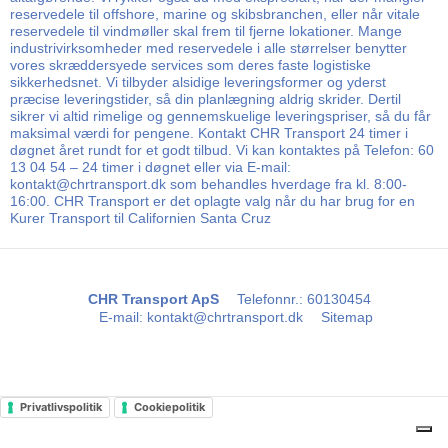
reservedele til offshore, marine og skibsbranchen, eller når vitale
reservedele til vindmøller skal frem til fjerne lokationer. Mange
industrivirksomheder med reservedele i alle størrelser benytter
vores skræddersyede services som deres faste logistiske
sikkerhedsnet. Vi tilbyder alsidige leveringsformer og yderst
præcise leveringstider, så din planlægning aldrig skrider. Dertil
sikrer vi altid rimelige og gennemskuelige leveringspriser, så du får
maksimal værdi for pengene. Kontakt CHR Transport 24 timer i
døgnet året rundt for et godt tilbud. Vi kan kontaktes på Telefon: 60
13 04 54 – 24 timer i døgnet eller via E-mail:
kontakt@chrtransport.dk som behandles hverdage fra kl. 8:00-
16:00. CHR Transport er det oplagte valg når du har brug for en
Kurer Transport til Californien Santa Cruz
CHR Transport ApS
Telefonnr.
:
60130454
E-mail
:
kontakt@chrtransport.dk
Sitemap
Privatlivspolitik
Cookiepolitik