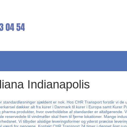
diana Indianapolis
 standardløsninger sjældent er nok. Hos CHR Transport forstår vi de unik
erkørsel dækker alt fra kurer i Danmark til kurer i Europa samt Kurer Pa
g pharma produkter, hvor overholdelse af standarder er altafgørende. 
ale reservedele til vindmøller skal frem til fjerne lokationer. Mange ind
dsnet. Vi tilbyder alsidige leveringsformer og yderst præcise leveringsti
 værdi for pengene. Kontakt CHR Transport 24 timer i døgnet året rundt