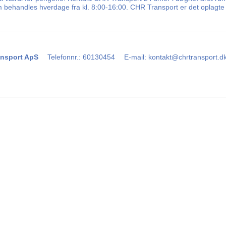
m behandles hverdage fra kl. 8:00-16:00. CHR Transport er det oplagte v
nsport ApS
Telefonnr.
:
60130454
E-mail
:
kontakt@chrtransport.d