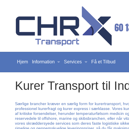
Hjem
Information
Services
Få et Tilbud
Kurer Transport til In
Særlige brancher kræver en særlig form for kurertransport, hvor
professionel kurerfragt og kurer express i særklasse. Vores kur
af kritiske forsendelser, herunder temperaturfølsom medicin o
reservedele til offshore, marine og skibsbranchen, eller når vit
vores skræddersyede services som deres faste logistiske sikkerhe
rimelige og gennemskuelige leveringspriser, så du får maksimal