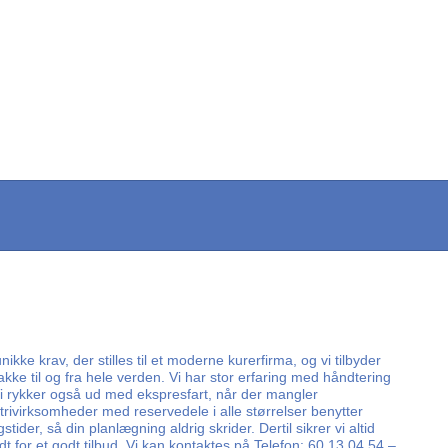
ke krav, der stilles til et moderne kurerfirma, og vi tilbyder
kke til og fra hele verden. Vi har stor erfaring med håndtering
Vi rykker også ud med ekspresfart, når der mangler
ustrivirksomheder med reservedele i alle størrelser benytter
der, så din planlægning aldrig skrider. Dertil sikrer vi altid
 for et godt tilbud. Vi kan kontaktes på Telefon: 60 13 04 54 –