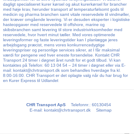
dagligt specialiseret kurer kørsel og akut kurerkørsel for brancher
med høje krav, herunder transport af temperaturfølsomt gods til
medicin og pharma branchen samt vitale reservedele til vindmøller,
der kræver omgående levering. Vi er desuden eksperter i logistiske
hasteopgaver med reservedele til offshore, marine og
skibsbranchen samt levering til store industrivirksomheder med
reservedele, hvor hvert minut tæller. Med vores optimerede
leveringsformer og faste leveringstider kan I planlægge jeres
arbejdsgang præcist, mens vores konkurrencedygtige
leveringspriser og personlige services sikrer, at I får maksimal
værdi for pengene ved hver eneste forsendelse. Kontakt CHR
Transport 24 timer i døgnet året rundt for et godt tilbud. Vi kan
kontaktes på Telefon: 60 13 04 54 – 24 timer i døgnet eller via E-
mail: kontakt@chrtransport.dk som behandles hverdage fra kl.
8:00-16:00. CHR Transport er det oplagte valg når du har brug for
en Kurer Express til Udlandet
CHR Transport ApS
Telefonnr.
:
60130454
E-mail
:
kontakt@chrtransport.dk
Sitemap