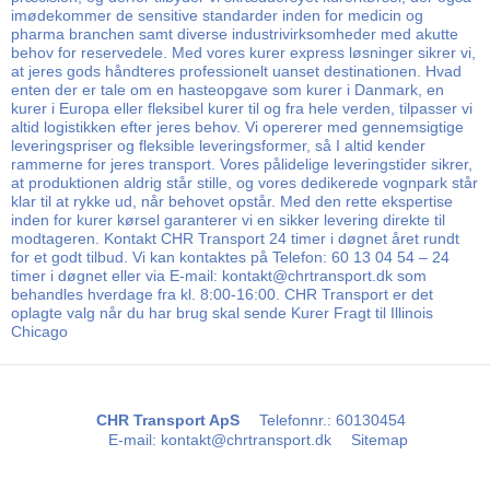
imødekommer de sensitive standarder inden for medicin og
pharma branchen samt diverse industrivirksomheder med akutte
behov for reservedele. Med vores kurer express løsninger sikrer vi,
at jeres gods håndteres professionelt uanset destinationen. Hvad
enten der er tale om en hasteopgave som kurer i Danmark, en
kurer i Europa eller fleksibel kurer til og fra hele verden, tilpasser vi
altid logistikken efter jeres behov. Vi opererer med gennemsigtige
leveringspriser og fleksible leveringsformer, så I altid kender
rammerne for jeres transport. Vores pålidelige leveringstider sikrer,
at produktionen aldrig står stille, og vores dedikerede vognpark står
klar til at rykke ud, når behovet opstår. Med den rette ekspertise
inden for kurer kørsel garanterer vi en sikker levering direkte til
modtageren. Kontakt CHR Transport 24 timer i døgnet året rundt
for et godt tilbud. Vi kan kontaktes på Telefon: 60 13 04 54 – 24
timer i døgnet eller via E-mail: kontakt@chrtransport.dk som
behandles hverdage fra kl. 8:00-16:00. CHR Transport er det
oplagte valg når du har brug skal sende Kurer Fragt til Illinois
Chicago
CHR Transport ApS
Telefonnr.
:
60130454
E-mail
:
kontakt@chrtransport.dk
Sitemap