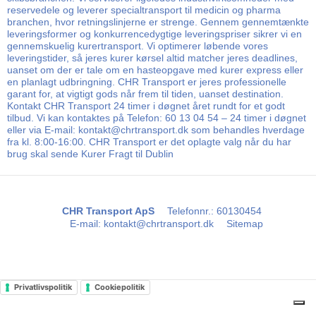
reservedele og leverer specialtransport til medicin og pharma
branchen, hvor retningslinjerne er strenge. Gennem gennemtænkte
leveringsformer og konkurrencedygtige leveringspriser sikrer vi en
gennemskuelig kurertransport. Vi optimerer løbende vores
leveringstider, så jeres kurer kørsel altid matcher jeres deadlines,
uanset om der er tale om en hasteopgave med kurer express eller
en planlagt udbringning. CHR Transport er jeres professionelle
garant for, at vigtigt gods når frem til tiden, uanset destination.
Kontakt CHR Transport 24 timer i døgnet året rundt for et godt
tilbud. Vi kan kontaktes på Telefon: 60 13 04 54 – 24 timer i døgnet
eller via E-mail: kontakt@chrtransport.dk som behandles hverdage
fra kl. 8:00-16:00. CHR Transport er det oplagte valg når du har
brug skal sende Kurer Fragt til Dublin
CHR Transport ApS
Telefonnr.
:
60130454
E-mail
:
kontakt@chrtransport.dk
Sitemap
Privatlivspolitik
Cookiepolitik