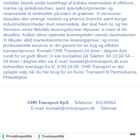
omfatter blandt andet hastefragt af kritiske reservedele til offshore,
marine og skibsbranchen, samt specialkomponenter og
reservedele til vindmøller på tværs af grænser. Vi servicerer
desuden den strenge medicin og pharma branche samt øvrige
industrivirksomheder med reservedele, der skal frem nu og her.
Gennem vores fleksible leveringsformer tilpasser vi ruten til din
deadline, hvilket sikrer optimale leveringstider uanset destinationen.
Vi tilbyder altid markedskonforme leveringspriser, og vores
professionelle services er din garanti for en tryg og effektiv
transportproces. Kontakt CHR Transport 24 timer i døgnet året
rundt for et godt tilbud. Vi kan kontaktes på Telefon: 60 13 04 54 –
24 timer i døgnet eller via E-mail: kontakt@chrtransport.dk som
behandles hverdage fra kl. 8:00-16:00. CHR Transport er det
oplagte valg når du har brug for en Kurer Transport til Pennsylvania
Philadelphia
CHR Transport ApS
Telefonnr.
:
60130454
E-mail
:
kontakt@chrtransport.dk
Sitemap
Privatlivspolitik
Cookiepolitik