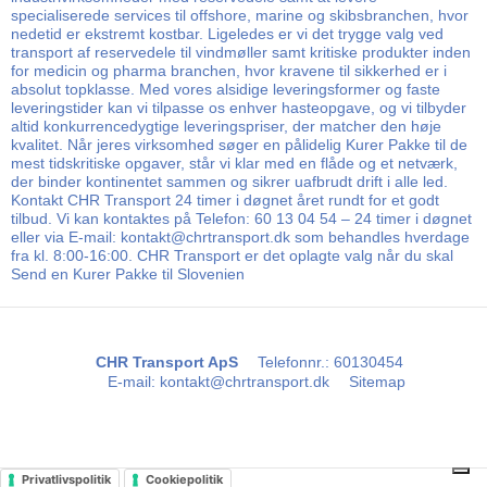
specialiserede services til offshore, marine og skibsbranchen, hvor
nedetid er ekstremt kostbar. Ligeledes er vi det trygge valg ved
transport af reservedele til vindmøller samt kritiske produkter inden
for medicin og pharma branchen, hvor kravene til sikkerhed er i
absolut topklasse. Med vores alsidige leveringsformer og faste
leveringstider kan vi tilpasse os enhver hasteopgave, og vi tilbyder
altid konkurrencedygtige leveringspriser, der matcher den høje
kvalitet. Når jeres virksomhed søger en pålidelig Kurer Pakke til de
mest tidskritiske opgaver, står vi klar med en flåde og et netværk,
der binder kontinentet sammen og sikrer uafbrudt drift i alle led.
Kontakt CHR Transport 24 timer i døgnet året rundt for et godt
tilbud. Vi kan kontaktes på Telefon: 60 13 04 54 – 24 timer i døgnet
eller via E-mail: kontakt@chrtransport.dk som behandles hverdage
fra kl. 8:00-16:00. CHR Transport er det oplagte valg når du skal
Send en Kurer Pakke til Slovenien
CHR Transport ApS
Telefonnr.
:
60130454
E-mail
:
kontakt@chrtransport.dk
Sitemap
Privatlivspolitik
Cookiepolitik