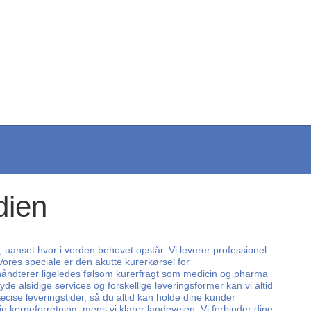
dien
, uanset hvor i verden behovet opstår. Vi leverer professionel
Vores speciale er den akutte kurerkørsel for
i håndterer ligeledes følsom kurerfragt som medicin og pharma
de alsidige services og forskellige leveringsformer kan vi altid
cise leveringstider, så du altid kan holde dine kunder
in kerneforretning, mens vi klarer landevejen. Vi forbinder dine