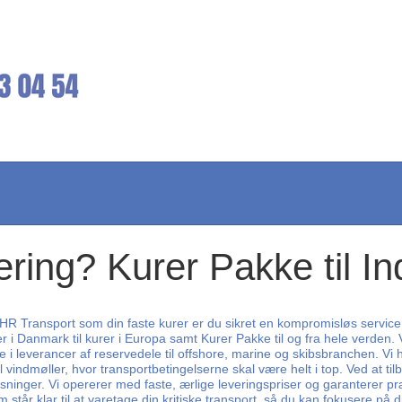
ering? Kurer Pakke til In
 CHR Transport som din faste kurer er du sikret en kompromisløs service
r i Danmark til kurer i Europa samt Kurer Pakke til og fra hele verden. 
e i leverancer af reservedele til offshore, marine og skibsbranchen. V
ndmøller, hvor transportbetingelserne skal være helt i top. Ved at tilby
ninger. Vi opererer med faste, ærlige leveringspriser og garanterer præ
tår klar til at varetage din kritiske transport, så du kan fokusere på d