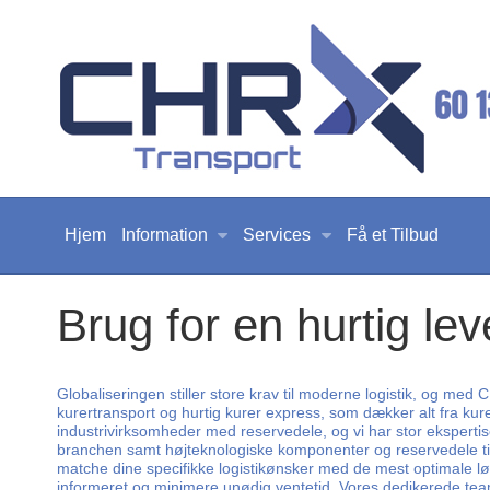
Hjem
Information
Services
Få et Tilbud
Brug for en hurtig lev
Globaliseringen stiller store krav til moderne logistik, og med
kurertransport og hurtig kurer express, som dækker alt fra kure
industrivirksomheder med reservedele, og vi har stor ekspertis
branchen samt højteknologiske komponenter og reservedele til vi
matche dine specifikke logistikønsker med de mest optimale løs
informeret og minimere unødig ventetid. Vores dedikerede team s