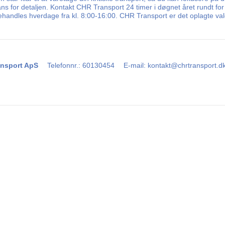
ns for detaljen. Kontakt CHR Transport 24 timer i døgnet året rundt for
ehandles hverdage fra kl. 8:00-16:00. CHR Transport er det oplagte valg
nsport ApS
Telefonnr.
:
60130454
E-mail
:
kontakt@chrtransport.d