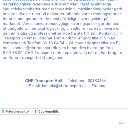
højteknologiske reservedele til vindmøller. Også almindelige
industrivirksomheder med reservedele til maskinanlæg nyder godt
af vores direkte ruter. Vi optimerer løbende vores leveringsformer
for at kunne garantere de mest pålidelige leveringstider på
markedet. Vores konkurrencedygtige leveringspriser gør det nemt
at budgettere med akut logistik, og vi sætter en ære i at levere en
gennemsigtig og professionel service fra start til slut. Kontakt CHR
Transport 24 timer i døgnet året rundt for et godt tilbud. Vi kan
kontaktes på Telefon: 60 13 04 54 – 24 timer i døgnet eller via E-
mail: kontakt@chrtransport.dk som behandles hverdage fra kl.
8:00-16:00. CHR Transport er det oplagte valg når du har brug for
en Kurer Transport til Guangzhou
CHR Transport ApS
Telefonnr.
:
60130454
E-mail
:
kontakt@chrtransport.dk
Sitemap
Privatlivspolitik
Cookiepolitik