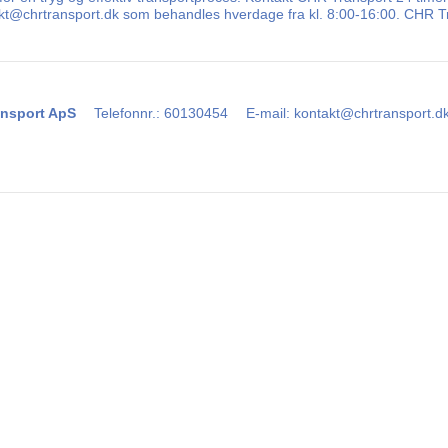
takt@chrtransport.dk som behandles hverdage fra kl. 8:00-16:00. CHR Tr
nsport ApS
Telefonnr.
:
60130454
E-mail
:
kontakt@chrtransport.d