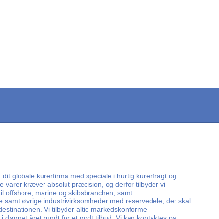
dit globale kurerfirma med speciale i hurtig kurerfragt og
e varer kræver absolut præcision, og derfor tilbyder vi
 til offshore, marine og skibsbranchen, samt
e samt øvrige industrivirksomheder med reservedele, der skal
 destinationen. Vi tilbyder altid markedskonforme
i døgnet året rundt for et godt tilbud. Vi kan kontaktes på