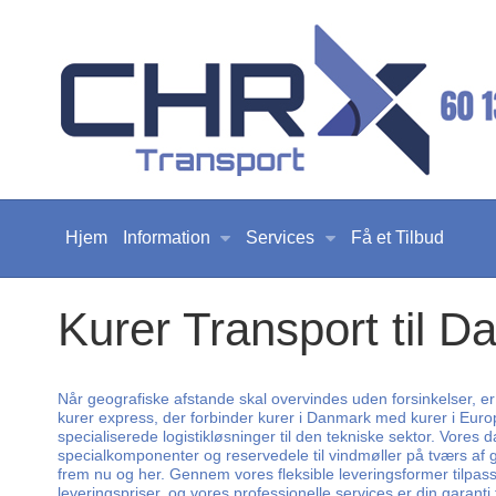
Hjem
Information
Services
Få et Tilbud
Kurer Transport til D
Når geografiske afstande skal overvindes uden forsinkelser, er
kurer express, der forbinder kurer i Danmark med kurer i Europa
specialiserede logistikløsninger til den tekniske sektor. Vores
specialkomponenter og reservedele til vindmøller på tværs af
frem nu og her. Gennem vores fleksible leveringsformer tilpasser
leveringspriser, og vores professionelle services er din garanti