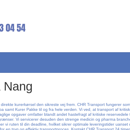
a Nang
 direkte kurerkørsel den sikreste vej frem. CHR Transport fungerer som 
 samt Kurer Pakke til og fra hele verden. Vi ved, at transport af kritisk
 daglige opgaver omfatter blandt andet hastefragt af kritiske reservedele
 grænser. Vi servicerer desuden den strenge medicin og pharma branch
 vi ruten til din deadline, hvilket sikrer optimale leveringstider uanset
 for en tryg og effektiv transportproces. Kontakt CHR Transport 24 timer 