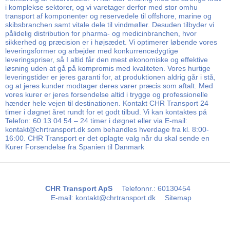
i komplekse sektorer, og vi varetager derfor med stor omhu
transport af komponenter og reservedele til offshore, marine og
skibsbranchen samt vitale dele til vindmøller. Desuden tilbyder vi
pålidelig distribution for pharma- og medicinbranchen, hvor
sikkerhed og præcision er i højsædet. Vi optimerer løbende vores
leveringsformer og arbejder med konkurrencedygtige
leveringspriser, så I altid får den mest økonomiske og effektive
løsning uden at gå på kompromis med kvaliteten. Vores hurtige
leveringstider er jeres garanti for, at produktionen aldrig går i stå,
og at jeres kunder modtager deres varer præcis som aftalt. Med
vores kurer er jeres forsendelse altid i trygge og professionelle
hænder hele vejen til destinationen. Kontakt CHR Transport 24
timer i døgnet året rundt for et godt tilbud. Vi kan kontaktes på
Telefon: 60 13 04 54 – 24 timer i døgnet eller via E-mail:
kontakt@chrtransport.dk som behandles hverdage fra kl. 8:00-
16:00. CHR Transport er det oplagte valg når du skal sende en
Kurer Forsendelse fra Spanien til Danmark
CHR Transport ApS
Telefonnr.
:
60130454
E-mail
:
kontakt@chrtransport.dk
Sitemap