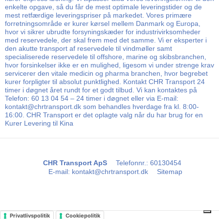
enkelte opgave, så du får de mest optimale leveringstider og de
mest retfærdige leveringspriser på markedet. Vores primære
forretningsområde er kurer kørsel mellem Danmark og Europa,
hvor vi sikrer ubrudte forsyningskæder for industrivirksomheder
med reservedele, der skal frem med det samme. Vi er eksperter i
den akutte transport af reservedele til vindmøller samt
specialiserede reservedele til offshore, marine og skibsbranchen,
hvor forsinkelser ikke er en mulighed, ligesom vi under strenge krav
servicerer den vitale medicin og pharma branchen, hvor begrebet
kurer forpligter til absolut punktlighed. Kontakt CHR Transport 24
timer i døgnet året rundt for et godt tilbud. Vi kan kontaktes på
Telefon: 60 13 04 54 – 24 timer i døgnet eller via E-mail:
kontakt@chrtransport.dk som behandles hverdage fra kl. 8:00-
16:00. CHR Transport er det oplagte valg når du har brug for en
Kurer Levering til Kina
CHR Transport ApS
Telefonnr.
:
60130454
E-mail
:
kontakt@chrtransport.dk
Sitemap
Privatlivspolitik
Cookiepolitik