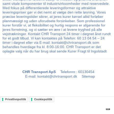
samt vitale komponenter til industrivirksomheder med reservedele.
Med fokus på differentierede leveringsformer og attraktive
leveringspriser gør vi det nemt at vælge den rette løsning. Vores
præcise leveringstider sikrer, at jeres kurer kørsel altid forløber
planmæssigt og uden uforudsete forsinkelser. Som professionel
kurer forstår vi, at fleksibilitet og hurtig respons er afgørende for
jeres forretning, og vi sætter en ære i at levere tryghed på alle
vejstrækninger. Kontakt CHR Transport 24 timer i døgnet året rundt
for et godt tilbud. Vi kan kontaktes på Telefon: 60 13 04 54 – 24
timer i døgnet eller via E-mail: kontakt@chrtransport.dk som
behandles hverdage fra kl. 8:00-16:00. CHR Transport er det
oplagte valg når du har brug skal sende Kurer Fragt til Ingolstadt
CHR Transport ApS
Telefonnr.
:
60130454
E-mail
:
kontakt@chrtransport.dk
Sitemap
Privatlivspolitik
Cookiepolitik