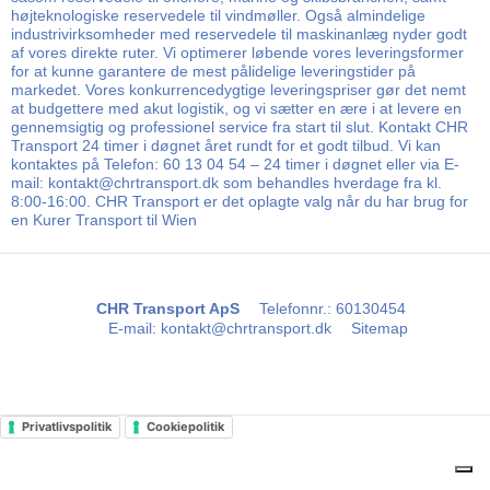
højteknologiske reservedele til vindmøller. Også almindelige
industrivirksomheder med reservedele til maskinanlæg nyder godt
af vores direkte ruter. Vi optimerer løbende vores leveringsformer
for at kunne garantere de mest pålidelige leveringstider på
markedet. Vores konkurrencedygtige leveringspriser gør det nemt
at budgettere med akut logistik, og vi sætter en ære i at levere en
gennemsigtig og professionel service fra start til slut. Kontakt CHR
Transport 24 timer i døgnet året rundt for et godt tilbud. Vi kan
kontaktes på Telefon: 60 13 04 54 – 24 timer i døgnet eller via E-
mail: kontakt@chrtransport.dk som behandles hverdage fra kl.
8:00-16:00. CHR Transport er det oplagte valg når du har brug for
en Kurer Transport til Wien
CHR Transport ApS
Telefonnr.
:
60130454
E-mail
:
kontakt@chrtransport.dk
Sitemap
Privatlivspolitik
Cookiepolitik