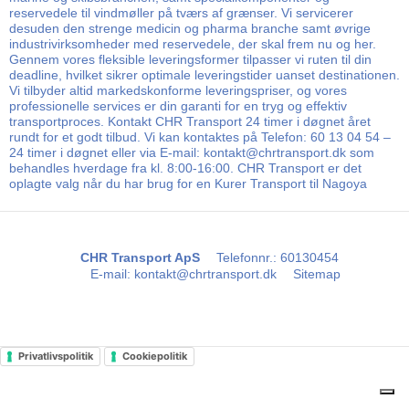
reservedele til vindmøller på tværs af grænser. Vi servicerer
desuden den strenge medicin og pharma branche samt øvrige
industrivirksomheder med reservedele, der skal frem nu og her.
Gennem vores fleksible leveringsformer tilpasser vi ruten til din
deadline, hvilket sikrer optimale leveringstider uanset destinationen.
Vi tilbyder altid markedskonforme leveringspriser, og vores
professionelle services er din garanti for en tryg og effektiv
transportproces. Kontakt CHR Transport 24 timer i døgnet året
rundt for et godt tilbud. Vi kan kontaktes på Telefon: 60 13 04 54 –
24 timer i døgnet eller via E-mail: kontakt@chrtransport.dk som
behandles hverdage fra kl. 8:00-16:00. CHR Transport er det
oplagte valg når du har brug for en Kurer Transport til Nagoya
CHR Transport ApS
Telefonnr.
:
60130454
E-mail
:
kontakt@chrtransport.dk
Sitemap
Privatlivspolitik
Cookiepolitik