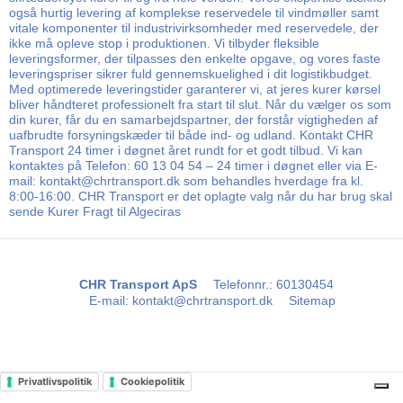
også hurtig levering af komplekse reservedele til vindmøller samt
vitale komponenter til industrivirksomheder med reservedele, der
ikke må opleve stop i produktionen. Vi tilbyder fleksible
leveringsformer, der tilpasses den enkelte opgave, og vores faste
leveringspriser sikrer fuld gennemskuelighed i dit logistikbudget.
Med optimerede leveringstider garanterer vi, at jeres kurer kørsel
bliver håndteret professionelt fra start til slut. Når du vælger os som
din kurer, får du en samarbejdspartner, der forstår vigtigheden af
uafbrudte forsyningskæder til både ind- og udland. Kontakt CHR
Transport 24 timer i døgnet året rundt for et godt tilbud. Vi kan
kontaktes på Telefon: 60 13 04 54 – 24 timer i døgnet eller via E-
mail: kontakt@chrtransport.dk som behandles hverdage fra kl.
8:00-16:00. CHR Transport er det oplagte valg når du har brug skal
sende Kurer Fragt til Algeciras
CHR Transport ApS
Telefonnr.
:
60130454
E-mail
:
kontakt@chrtransport.dk
Sitemap
Privatlivspolitik
Cookiepolitik